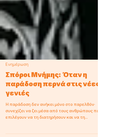
Ενημέρωση
Σπόροι Μνήμης: Όταν η
παράδοση περνά στις νέες
γενιές
Η παράδοση δεν ανήκει μόνο στο παρελθόν·
συνεχίζει να ζει μέσα από τους ανθρώπους που
επιλέγουν να τη διατηρήσουν και να τη