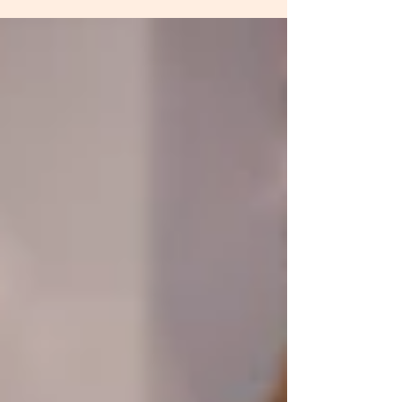
μεταδώσουν στις επόμενες γενιές. Μέσα από
τις ιστορίες της κυρίας Γεωργίας Πρωτοπάπα
και της Gigi Karyou, η σειρά «Σπόροι Μνήμης»
αναδεικνύει τη διαχρονική σχέση των Κυπρίων
με το ψωμί, το αλεύρι και τα παραδοσιακά
ζυμώματα, ενώνοντας δύο γενιές που
μοιράζονται την ίδια αγάπη για την αρτοποιία.