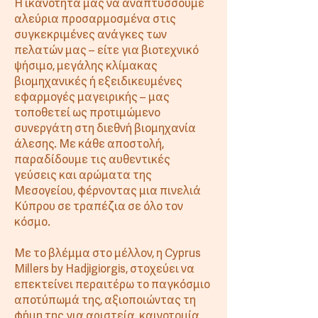
Η ικανότητά μας να αναπτύσσουμε
αλεύρια προσαρμοσμένα στις
συγκεκριμένες ανάγκες των
πελατών μας – είτε για βιοτεχνικό
ψήσιμο, μεγάλης κλίμακας
βιομηχανικές ή εξειδικευμένες
εφαρμογές μαγειρικής – μας
τοποθετεί ως προτιμώμενο
συνεργάτη στη διεθνή βιομηχανία
άλεσης. Με κάθε αποστολή,
παραδίδουμε τις αυθεντικές
γεύσεις και αρώματα της
Μεσογείου, φέρνοντας μια πινελιά
Κύπρου σε τραπέζια σε όλο τον
κόσμο.
Με το βλέμμα στο μέλλον, η Cyprus
Millers by Hadjigiorgis, στοχεύει να
επεκτείνει περαιτέρω το παγκόσμιο
αποτύπωμά της, αξιοποιώντας τη
φήμη της για αριστεία, καινοτομία