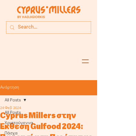
Ανάρτηση
All Posts
24 Φεβ 2024
All Posts
Cyprus Millers στην
Χριστούγεννα
Έκθεση Gulfood 2024:
Πάσχα