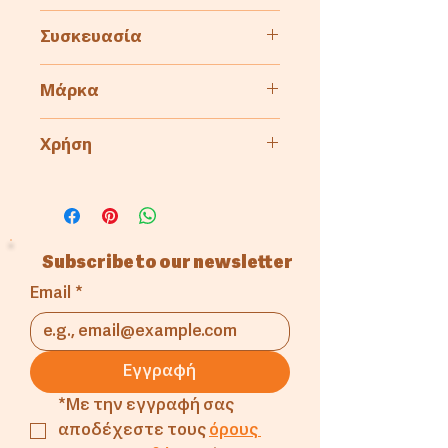
Ψιλόκοκκο αλεύρι ολικής
Συσκευασία
άλεσης από επιλεγμένα
κριθάρια
12.5Kg
Μάρκα
Kenfood
Χρήση
Αρτοποιία
Subscribe to our newsletter
Email
*
Εγγραφή
*Με την εγγραφή σας 
αποδέχεστε τους 
όρους 