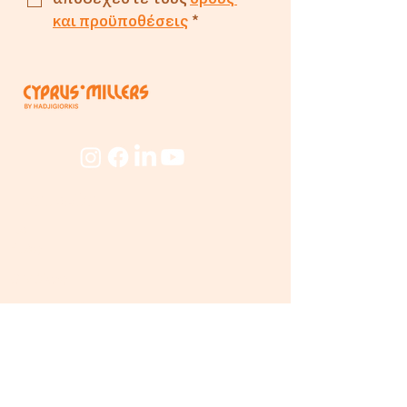
και προϋποθέσεις
*
Εταιρεία
Για
Εμάς
Ο Μύλος
Προσωπικό
Beyond
The Mill