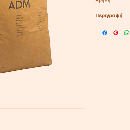
Χρήση
Αρτοποιία
Περιγραφή
Ζαχαροπλασ
100% Άμυλο Α