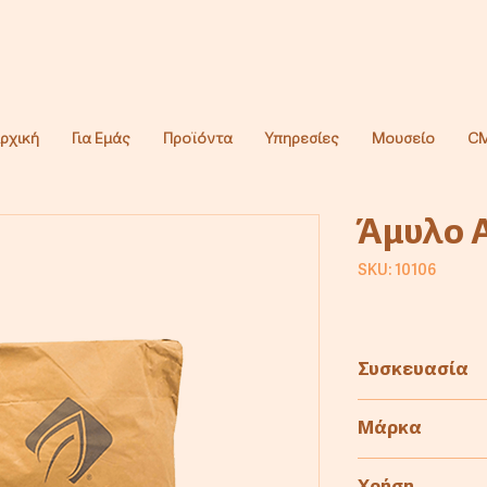
ρχική
Για Εμάς
Προϊόντα
Υπηρεσίες
Μουσείο
CM
Άμυλο 
SKU: 10106
Συσκευασία
25kg
Μάρκα
5kg
ADM