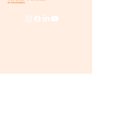
Εταιρεία
Για
Εμάς
Ο Μύλος
Προσωπικό
Beyond
The Mill
Προϊόντα
Προϊόντα Μύλου
Προϊόντα
Εμπορίου