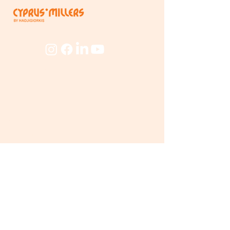
Εταιρεία
Για
Εμάς
Ο Μύλος
Προσωπικό
Beyond
The Mill
Προϊόντα
Προϊόντα Μύλου