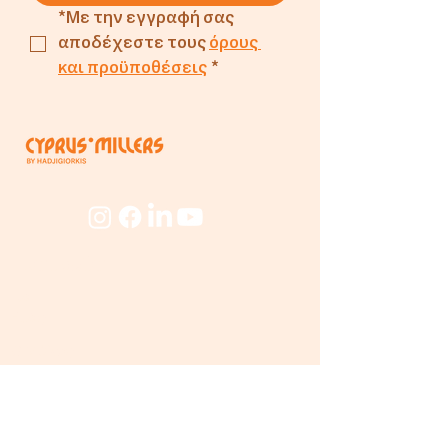
*Με την εγγραφή σας 
αποδέχεστε τους 
όρους 
και προϋποθέσεις
*
Εταιρεία
Για
Εμάς
Ο Μύλος
Προσωπικό
Beyond
The Mill