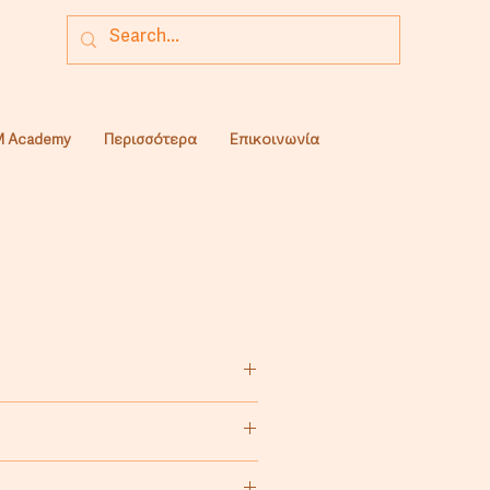
 Academy
Περισσότερα
Επικοινωνία
0% καθαρό άσπρο σισάμι.
 ταχινόπιτα.