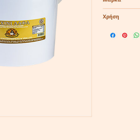
Μάρκα
Cyprus Millers
Χρήση
Αρτοποιία