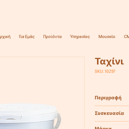
ρχική
Για Εμάς
Προϊόντα
Υπηρεσίες
Μουσείο
CM
Ταχίνι
SKU: 10297
Περιγραφή
Ταχίνι από 10
Συσκευασία
Κατάλληλο για
10kg