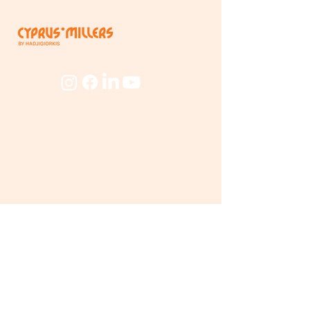
Εταιρεία
Για
Εμάς
Ο Μύλος
Προσωπικό
Beyond
The Mill
Προϊόντα
Προϊόντα Μύλου