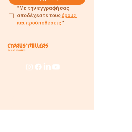
Σταθερή ποιότητα.
*Με την εγγραφή σας 
αποδέχεστε τους 
όρους 
και προϋποθέσεις
*
Εταιρεία
Για
Εμάς
Ο Μύλος
Προσωπικό
Beyond
The Mill