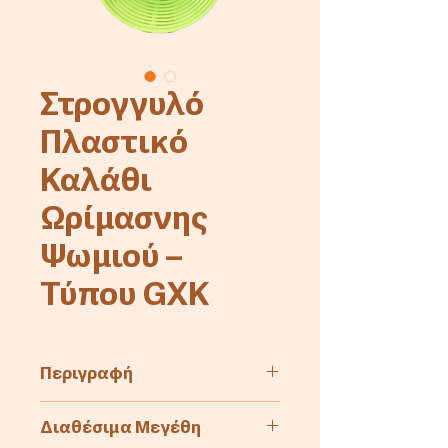
Στρογγυλό
Πλαστικό
Καλάθι
Ωρίμασνης
Ψωμιού –
Τύπου GXK
Περιγραφή
Στρογγυλό πλαστικό καλάθι
Διαθέσιμα Μεγέθη
ωρίμανσης ψωμιού