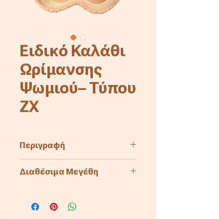
Ειδικό Καλάθι
Ωρίμανσης
Ψωμιού– Τύπου
ZX
Περιγραφή
Ειδικό καλάθι ωρίμανσης
Διαθέσιμα Μεγέθη
ψωμιού σε διπλό σχήμα. Λείο
ξύλινο κάτω μέρος,
Art.-No.
Bread
Measures
αυλακωτοί πλευρικοί τοίχοι.
weight
(inside,