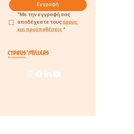
Εγγραφή
*Με την εγγραφή σας 
αποδέχεστε τους 
όρους 
και προϋποθέσεις
*
Εταιρεία
Για
Εμάς
Ο Μύλος
Προσωπικό
Beyond