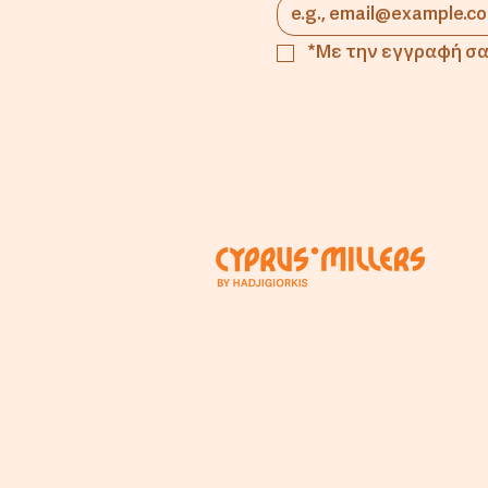
παράδοση περνά στις
νέες γενιές
*Με την εγγραφή σα
Εταιρ
Για Εμάς
Ο Μύλος
Προσωπ
Beyond T