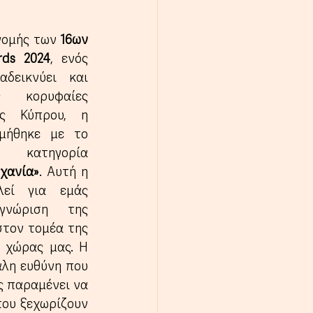
νομής των 
16ων 
rds 2024
, ενός 
δεικνύει και 
 κορυφαίες 
ης Κύπρου, η 
μήθηκε με το 
βραβείο στην κατηγορία 
χανία»
. Αυτή η 
λεί για εμάς 
γνώριση της 
τον τομέα της 
 χώρας μας. Η 
λη ευθύνη που 
ς παραμένει να 
ου ξεχωρίζουν 