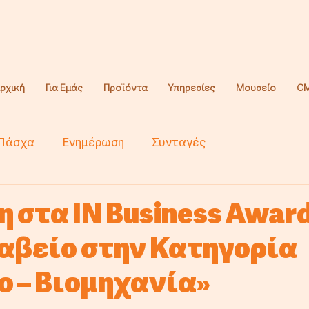
ρχική
Για Εμάς
Προϊόντα
Υπηρεσίες
Μουσείο
CM
Πάσχα
Ενημέρωση
Συνταγές
 στα IN Business Awar
ραβείο στην Κατηγορία
ο – Βιομηχανία»