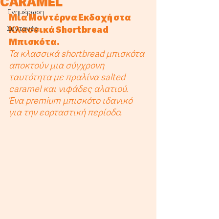
CARAMEL
Ενημέρωση
Μια Μοντέρνα Εκδοχή στα 
Συνταγές
Κλασσικά Shortbread 
Μπισκότα.
Τα κλασσικά shortbread μπισκότα 
αποκτούν μια σύγχρονη 
ταυτότητα με πραλίνα salted 
caramel και νιφάδες αλατιού. 
Ένα premium μπισκότο ιδανικό 
για την εορταστική περίοδο. 