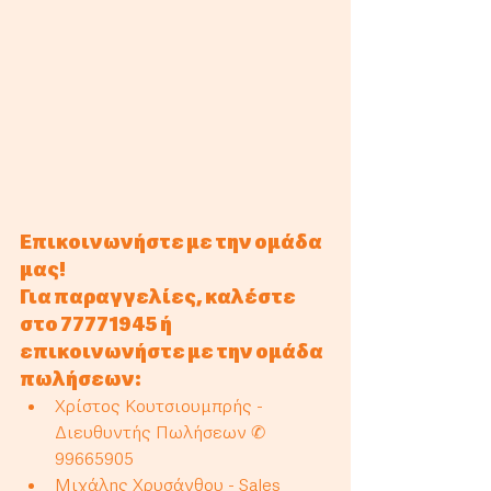
Επικοινωνήστε με την ομάδα 
μας! 
Για παραγγελίες, καλέστε 
στο 77771945 ή 
επικοινωνήστε με την ομάδα 
πωλήσεων: 
Χρίστος Κουτσιουμπρής - 
Διευθυντής Πωλήσεων ✆ 
99665905
Μιχάλης Χρυσάνθου - Sales 